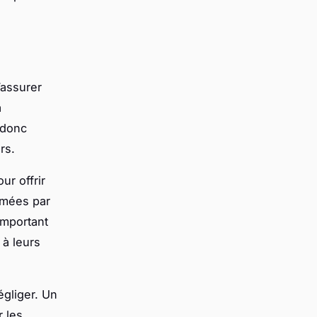
’assurer
a
 donc
rs.
ur offrir
imées par
important
 à leurs
égliger. Un
r les