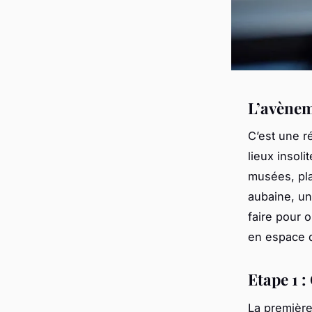
L’avènem
C’est une r
lieux insoli
musées, plac
aubaine, un
faire pour 
en espace d
Etape 1 :
La première 