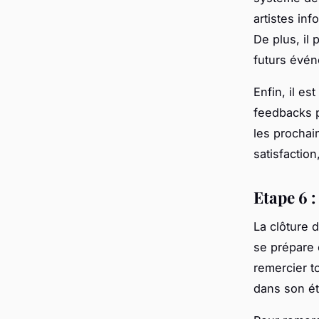
artistes in
De plus, il
futurs évé
Enfin, il es
feedbacks pe
les prochai
satisfactio
Etape 6 :
La clôture 
se prépare 
remercier to
dans son éta