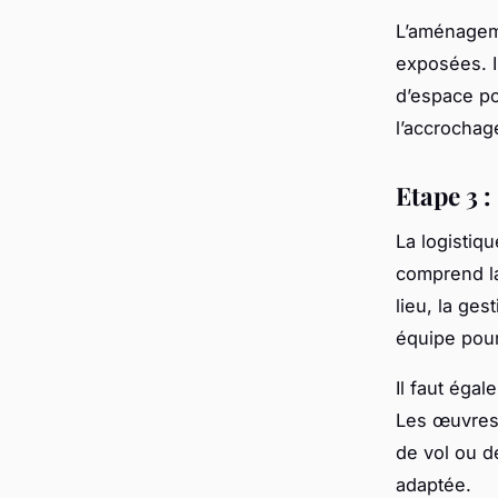
L’aménageme
exposées. I
d’espace po
l’accrochag
Etape 3 :
La logistiqu
comprend la 
lieu, la ge
équipe pour
Il faut éga
Les œuvres 
de vol ou d
adaptée.