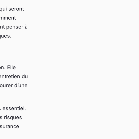
qui seront
samment
ent penser à
ques.
n. Elle
’entretien du
tourer d’une
 essentiel.
es risques
ssurance