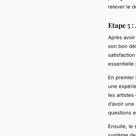
relever le d
Etape 5 :
Après avoir
son bon déro
satisfaction
essentielle 
En premier 
une expérie
les artiste
d’avoir une
questions et
Ensuite, le
système de s