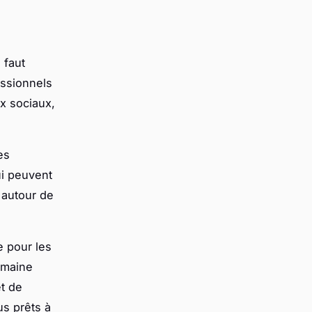
 faut
essionnels
ux sociaux,
es
ui peuvent
 autour de
e pour les
humaine
et de
us prêts à