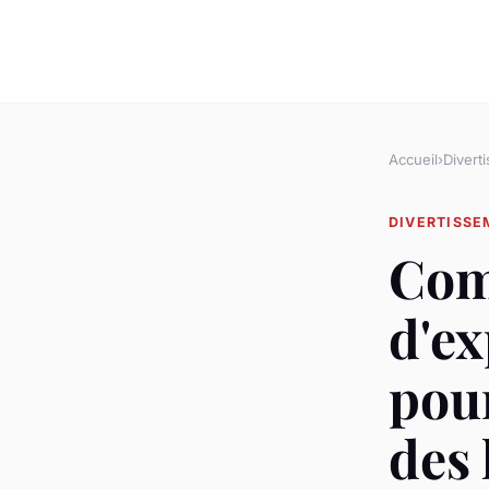
Accueil
›
Divert
DIVERTISS
Com
d'ex
pour
des 