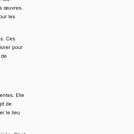
rs œuvres.
our les
tes. Ces
iorer pour
 de
entes. Elle
it de
r le lieu