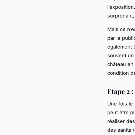
l’exposition.
surprenant, 
Mais ce n’es
par le publi
également ê
souvent un 
château en 
condition d
Etape 2 :
Une fois le 
peut être p
réaliser des
des sanitai