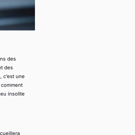
ans des
et des
x, c’est une
is comment
eu insolite
cueillera