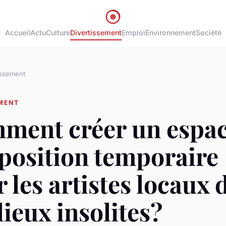
Accueil
Actu
Culture
Divertissement
Emploi
Environnement
Société
issement
EMENT
ment créer un espa
position temporaire
 les artistes locaux 
lieux insolites?