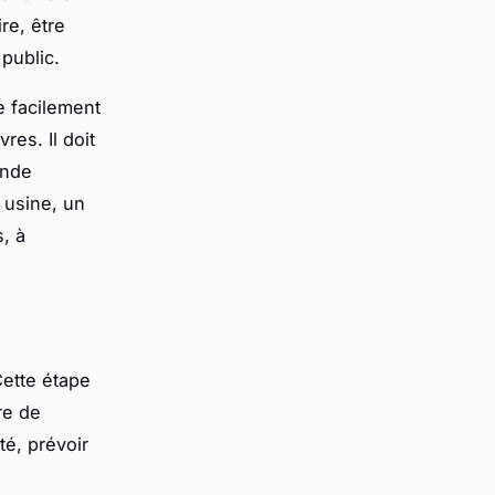
ire, être
 public.
e facilement
res. Il doit
ande
 usine, un
, à
 Cette étape
re de
té, prévoir