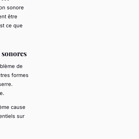
tion sonore
nt être
st ce que
s sonores
roblème de
autres formes
serre.
e.
xième cause
entiels sur