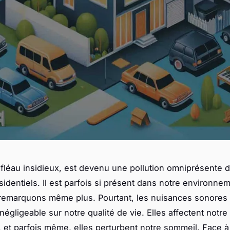
e fléau insidieux, est devenu une pollution omniprésente 
ésidentiels. Il est parfois si présent dans notre environne
remarquons même plus. Pourtant, les nuisances sonores
égligeable sur notre qualité de vie. Elles affectent notre
, et parfois même, elles perturbent notre sommeil. Face à