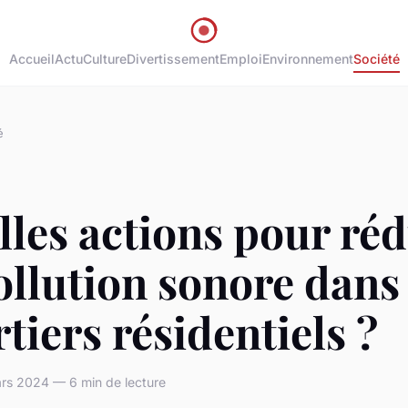
Accueil
Actu
Culture
Divertissement
Emploi
Environnement
Société
é
les actions pour réd
ollution sonore dans 
tiers résidentiels ?
rs 2024 — 6 min de lecture