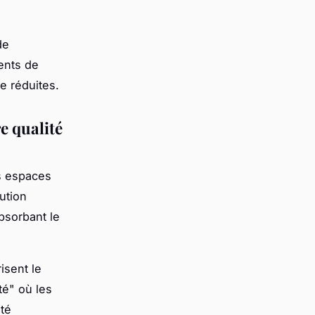
de
ents de
e réduites.
e qualité
es espaces
ution
bsorbant le
isent le
té" où les
ité