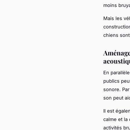
moins bruya
Mais les vé
constructio
chiens sont
Aménagem
acoustiq
En parallèl
publics peu
sonore. Par
son peut aid
Il est égal
calme et la
activités br