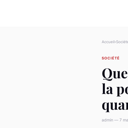
Accueil
›
Sociét
SOCIÉTÉ
Quel
la p
quar
admin — 7 ma