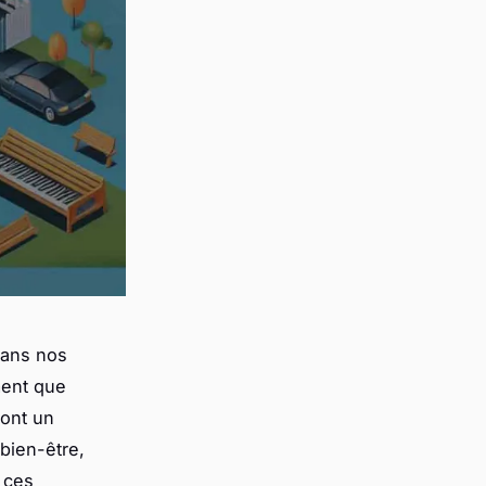
dans nos
ment que
 ont un
 bien-être,
 ces