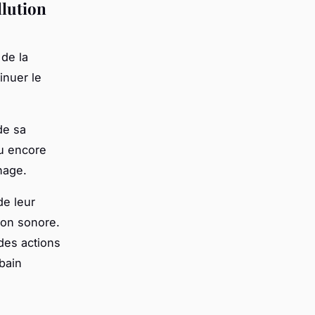
llution
 de la
inuer le
de sa
ou encore
nage.
de leur
tion sonore.
 des actions
bain