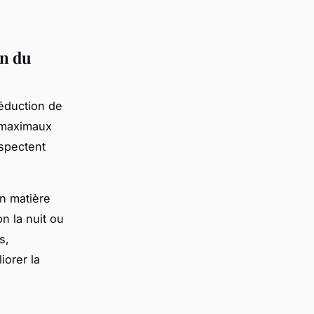
on du
réduction de
s maximaux
espectent
n matière
n la nuit ou
s,
iorer la