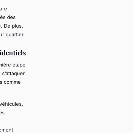
ure
més des
e. De plus,
r quartier.
identiels
emière étape
 s’attaquer
tés comme
véhicules.
des
tement