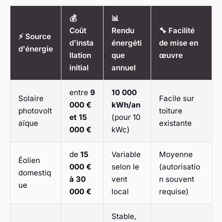
💰
📊
Coût
Rendu
🔧 Facilité
⚡ Source
d'insta
énergéti
de mise en
d'énergie
llation
que
œuvre
initial
annuel
entre
9
10 000
Solaire
Facile sur
000 €
kWh/an
photovolt
toiture
et 15
(pour 10
aïque
existante
000 €
kWc)
de
15
Variable
Moyenne
Éolien
000 €
selon le
(autorisatio
domestiq
à 30
vent
n souvent
ue
000 €
local
requise)
Stable,