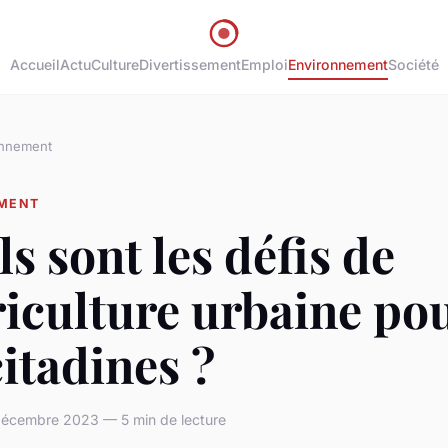
Accueil
Actu
Culture
Divertissement
Emploi
Environnement
Société
onnement
MENT
s sont les défis de
riculture urbaine po
citadines ?
écembre 2023 — 5 min de lecture