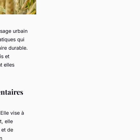
ysage urbain
atiques qui
ire durable.
s et
 elles
entaires
Elle vise à
, elle
 et de
n