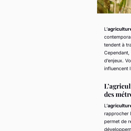
L’
agricultur
contemporain
tendent à tr
Cependant, l
d’enjeux. V
influencent l
L’agricu
des métr
L’
agricultur
rapprocher 
permet de r
développeme