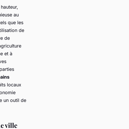
 hauteur,
nieuse au
els que les
ilisation de
re de
agriculture
e et à
ives
parties
ains
its locaux
économie
e un outil de
e ville