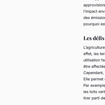
approvisio
l’impact env
des émission
pourquoi est
Les défis
L’agricultur
effet, les te
utilisation 
être affecté
Cependant, 
Elle permet 
Par exemple,
les toits ve
tirer parti d