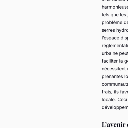
harmonieuse
tels que les
problème de 
serres hydro
l’espace dis
réglementat
urbaine peut
faciliter la 
nécessitent 
prenantes l
communautai
frais, ils fa
locale. Ceci
développeme
L’avenir 