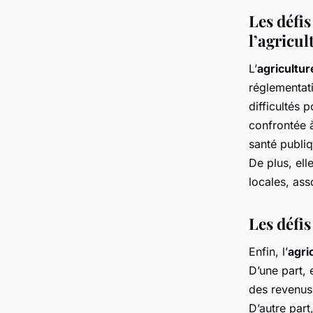
Les défi
l’agricu
L’
agricultur
réglementati
difficultés 
confrontée à
santé publi
De plus, ell
locales, ass
Les défi
Enfin, l’
agri
D’une part,
des revenus 
D’autre part