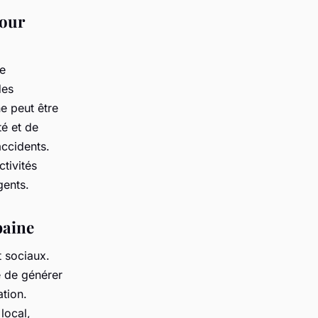
pour
de
des
ne peut être
té et de
accidents.
tivités
gents.
baine
t sociaux.
e de générer
ation.
local,