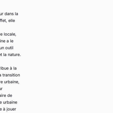
ur dans la
fet, elle
e locale,
ine a le
un outil
t la nature.
ibue à la
 transition
re urbaine,
ur
aire de
re urbaine
e à jouer