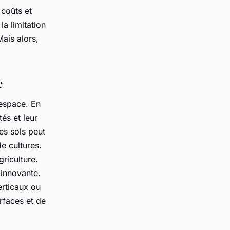
 coûts et
la limitation
Mais alors,
e
’espace. En
tés et leur
des sols peut
de cultures.
riculture.
 innovante.
erticaux ou
urfaces et de