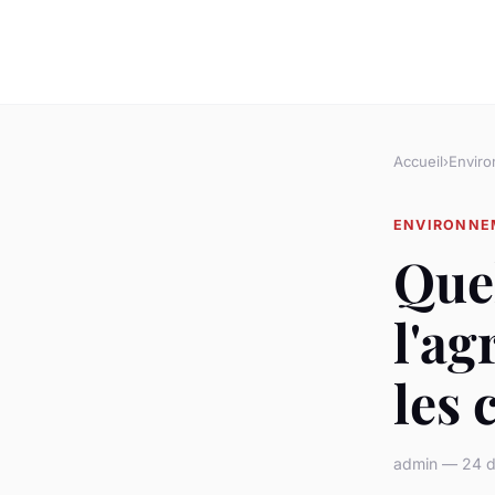
Accueil
›
Envir
ENVIRONNE
Quel
l'ag
les 
admin — 24 d