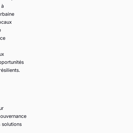
 à
urbaine
locaux
e
ace
ux
pportunités
ésilients.
ur
 gouvernance
 solutions